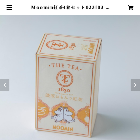
Moomin紅茶4箱セット023103 0
23110 023127 020959 | 濃厚はち
みつ紅茶