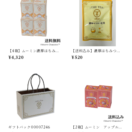
【4箱】ムーミン濃厚はちみつ
【送料込み】濃厚はちみつ紅
紅茶 07414
茶 1袋2包入り019281
¥4,320
¥520
ギフトバック00007246
【2箱】ムーミン アップルシ
ナモンティー07409