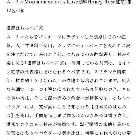
ムーミンMoominmamma’s Rose濃厚Honey Rose紅茶1箱
12包×1箱
濃厚はちみつ紅茶
ムーミンたちをパッケージにデザインした濃厚はちみつ紅
茶。⼈⼯⽢味料不使⽤。カップにティーバックを⼊れてお湯
を注ぐだけで紅茶のコクと、はちみつの芳醇な⾹り、⽢みを
楽しめる｢濃厚はちみつ紅茶｣。使⽤している茶葉は、セイロ
ン紅茶の代表格にあげられるウバ茶です。スリランカ南東
部、標⾼約１３００ｍ以上の⾼地で栽培されています。広⼤
な茶畑で⼀つ⼀つ丁寧に摘まれたウバ茶は芳醇なコク、キレ
の良い渋味、そして深い⾚めの⾊合いが特徴です。はちみつ
パウダーには、質が⾼いことで知られる【⽇本産のはちみ
つ】を使⽤。⼿間を惜しまず作られたはちみつは⾹り⾼く、
濃密でコクのある⽢みが特徴です。試⾏錯誤の末辿り着いた
茶葉とはちみつパウダーの⻩⾦⽐は、何事にも代えがたい⾄