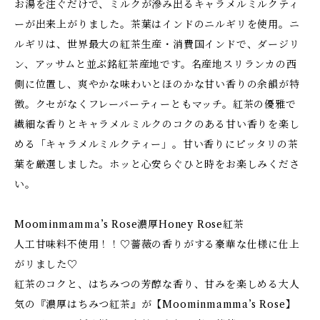
お湯を注ぐだけで、ミルクが滲み出るキャラメルミルクティ
ーが出来上がりました。茶葉はインドのニルギリを使⽤。ニ
ルギリは、世界最⼤の紅茶⽣産・消費国インドで、ダージリ
ン、アッサムと並ぶ銘紅茶産地です。名産地スリランカの⻄
側に位置し、爽やかな味わいとほのかな⽢い⾹りの余韻が特
徴。クセがなくフレーバーティーともマッチ。紅茶の優雅で
繊細な⾹りとキャラメルミルクのコクのある⽢い⾹りを楽し
める「キャラメルミルクティー」。⽢い⾹りにピッタリの茶
葉を厳選しました。ホッと⼼安らぐひと時をお楽しみくださ
い。
Moominmamma’s Rose濃厚Honey Rose紅茶
人工甘味料不使用！！♡薔薇の香りがする豪華な仕様に仕上
がリました♡
紅茶のコクと、はちみつの芳醇な香り、甘みを楽しめる大人
気の『濃厚はちみつ紅茶』が【Moominmamma’s Rose】