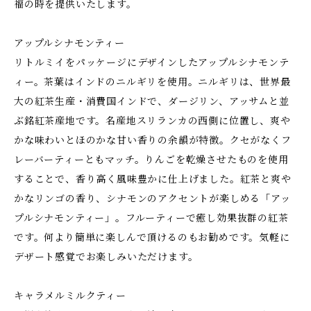
福の時を提供いたします。
アップルシナモンティー
リトルミイをパッケージにデザインしたアップルシナモンテ
ィー。茶葉はインドのニルギリを使⽤。ニルギリは、世界最
⼤の紅茶⽣産・消費国インドで、ダージリン、アッサムと並
ぶ銘紅茶産地です。名産地スリランカの⻄側に位置し、爽や
かな味わいとほのかな⽢い⾹りの余韻が特徴。クセがなくフ
レーバーティーともマッチ。りんごを乾燥させたものを使⽤
することで、⾹り⾼く⾵味豊かに仕上げました。紅茶と爽や
かなリンゴの⾹り、シナモンのアクセントが楽しめる「アッ
プルシナモンティー」。フルーティーで癒し効果抜群の紅茶
です。何より簡単に楽しんで頂けるのもお勧めです。気軽に
デザート感覚でお楽しみいただけます。
キャラメルミルクティー