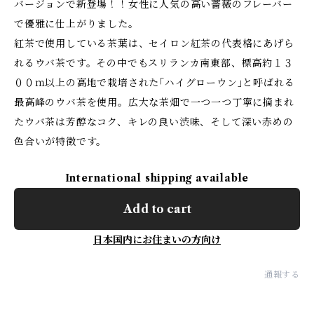
バージョンで新登場！！女性に人気の高い薔薇のフレーバー
で優雅に仕上がりました。
紅茶で使用している茶葉は、セイロン紅茶の代表格にあげら
れるウバ茶です。その中でもスリランカ南東部、標高約１３
００ｍ以上の高地で栽培された｢ハイグローウン｣と呼ばれる
最高峰のウバ茶を使用。広大な茶畑で一つ一つ丁寧に摘まれ
たウバ茶は芳醇なコク、キレの良い渋味、そして深い赤めの
色合いが特徴です。
International shipping available
Add to cart
日本国内にお住まいの方向け
通報する