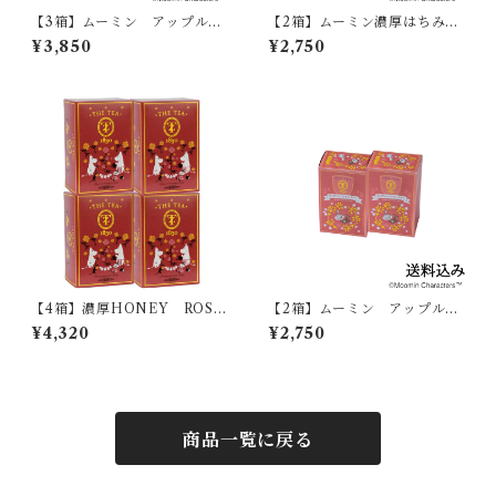
【3箱】ムーミン アップルシ
【2箱】ムーミン濃厚はちみつ
ナモンティー07410
紅茶 07412
¥3,850
¥2,750
【4箱】濃厚HONEY ROSE
【2箱】ムーミン アップルシ
紅茶 021642
ナモンティー07409
¥4,320
¥2,750
商品一覧に戻る