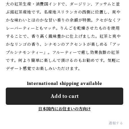
⼤の紅茶⽣産・消費国インドで、ダージリン、アッサムと並
ぶ銘紅茶産地です。名産地スリランカの⻄側に位置し、爽や
かな味わいとほのかな⽢い⾹りの余韻が特徴。クセがなくフ
レーバーティーともマッチ。りんごを乾燥させたものを使⽤
することで、⾹り⾼く⾵味豊かに仕上げました。紅茶と爽や
かなリンゴの⾹り、シナモンのアクセントが楽しめる「アッ
プルシナモンティー」。フルーティーで癒し効果抜群の紅茶
です。何より簡単に楽しんで頂けるのもお勧めです。気軽に
デザート感覚でお楽しみいただけます。
International shipping available
Add to cart
日本国内にお住まいの方向け
通報する