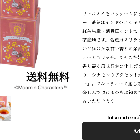
リトルミイをパッケージに
ー。茶葉はインドのニルギ
紅茶⽣産・消費国インドで
茶産地です。名産地スリラ
いとほのかな⽢い⾹りの余
ィーともマッチ。りんごを
⾹り⾼く⾵味豊かに仕上げ
り、シナモンのアクセント
ー」。フルーティーで癒し
楽しんで頂けるのもお勧め
みいただけます。
Internationa
Ad