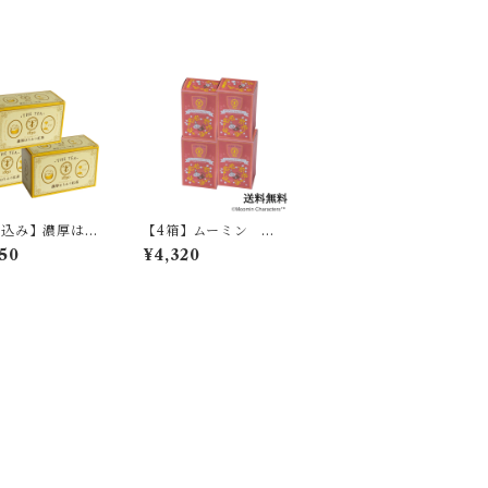
料込み】濃厚はち
【4箱】ムーミン ア
茶 3箱 00002
ップルシナモンティー
50
¥4,320
07411