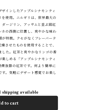
デザインしたアップルシナモンティ
リを使⽤。ニルギリは、世界最⼤の
、ダージリン、アッサムと並ぶ銘紅
ンカの⻄側に位置し、爽やかな味わ
韻が特徴。クセがなくフレーバーテ
乾燥させたものを使⽤することで、
ました。紅茶と爽やかなリンゴの⾹
が楽しめる「アップルシナモンティ
効果抜群の紅茶です。何より簡単に
です。気軽にデザート感覚でお楽し
l shipping available
d to cart