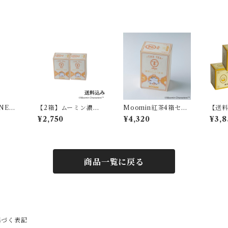
NEY
【2箱】ムーミン濃厚
Moomin紅茶4箱セッ
【送
959
はちみつ紅茶 07412
ト023103 023110 02
みつ紅
¥2,750
¥4,320
¥3,8
3127 020959
054
商品一覧に戻る
基づく表記